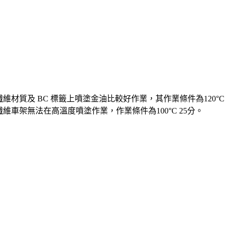
維材質及 BC 標籤上噴塗金油比較好作業，其作業條件為120°C 
纖維車架無法在高溫度噴塗作業，作業條件為100°C 25分。